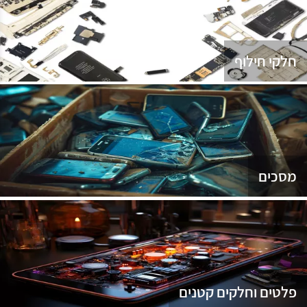
נג
חלקי חילוף
מסכים
פלטים וחלקים קטנים