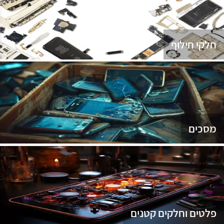
נג
חלקי חילוף
מסכים
פלטים וחלקים קטנים