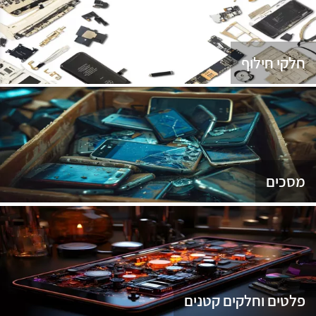
נג
חלקי חילוף
מסכים
פלטים וחלקים קטנים