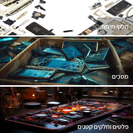
נג
חלקי חילוף
מסכים
פלטים וחלקים קטנים