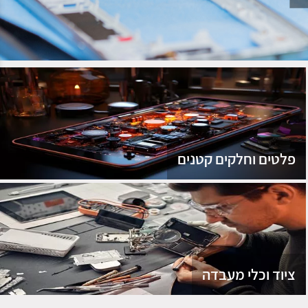
נג
פלטים וחלקים קטנים
ציוד וכלי מעבדה