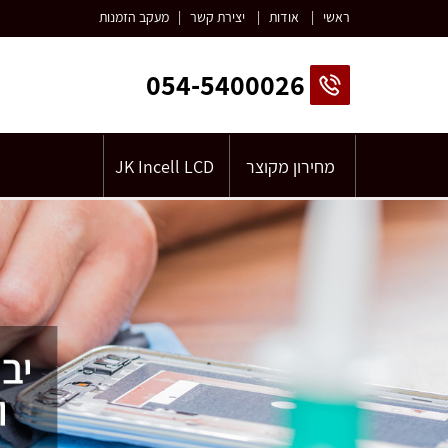
ראשי
|
אודות
|
יצירת קשר
|
מעקב הזמנות
054-5400026
מחירון מקוצר
JK Incell LCD