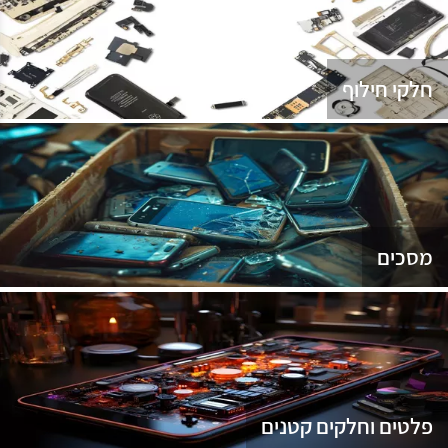
נג
חלקי חילוף
מסכים
פלטים וחלקים קטנים