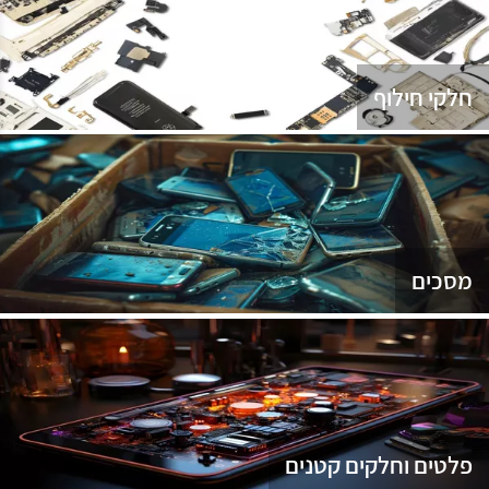
נג
חלקי חילוף
מסכים
פלטים וחלקים קטנים