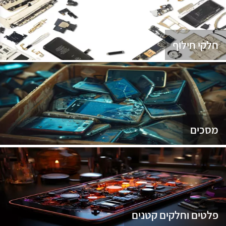
נג
חלקי חילוף
מסכים
פלטים וחלקים קטנים