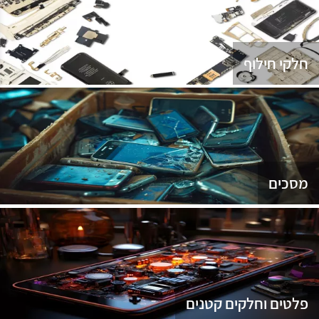
נג
חלקי חילוף
מסכים
פלטים וחלקים קטנים