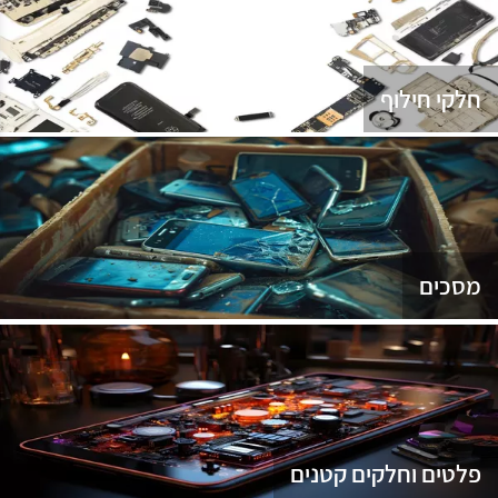
נג
חלקי חילוף
מסכים
פלטים וחלקים קטנים