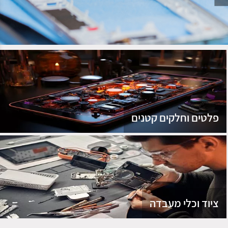
נג
פלטים וחלקים קטנים
ציוד וכלי מעבדה