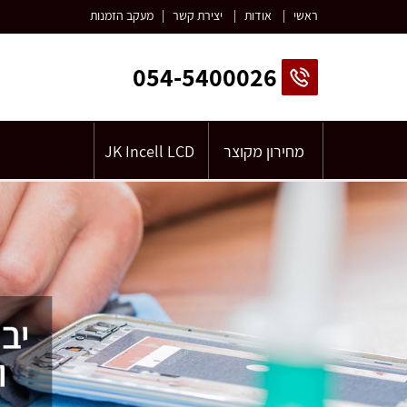
ראשי
|
אודות
|
יצירת קשר
|
מעקב הזמנות
054-5400026
מחירון מקוצר
JK Incell LCD