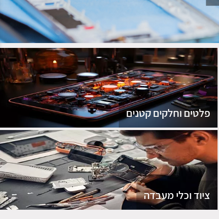
נג
פלטים וחלקים קטנים
ציוד וכלי מעבדה