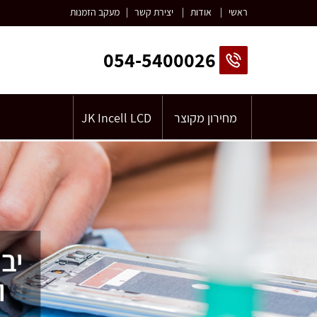
ראשי
|
אודות
|
יצירת קשר
|
מעקב הזמנות
054-5400026
מחירון מקוצר
JK Incell LCD