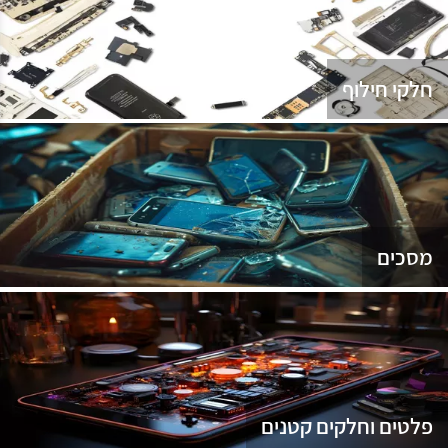
נג
חלקי חילוף
מסכים
פלטים וחלקים קטנים