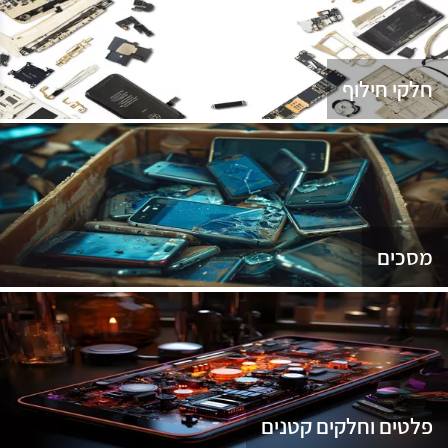
נג
חלקי חילוף
מסכים
פלטים וחלקים קטנים