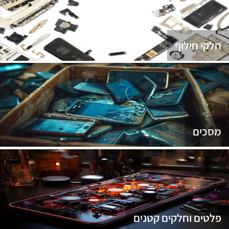
נג
חלקי חילוף
מסכים
פלטים וחלקים קטנים