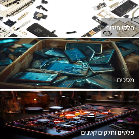
נג
חלקי חילוף
מסכים
פלטים וחלקים קטנים