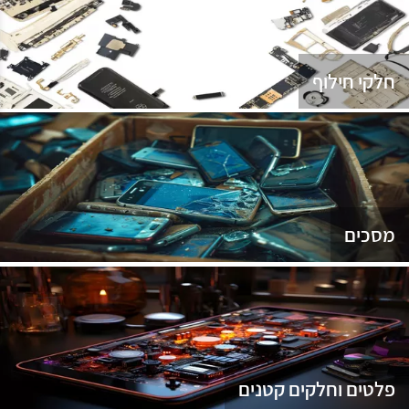
נג
חלקי חילוף
מסכים
פלטים וחלקים קטנים