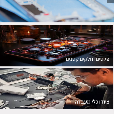
נג
פלטים וחלקים קטנים
ציוד וכלי מעבדה