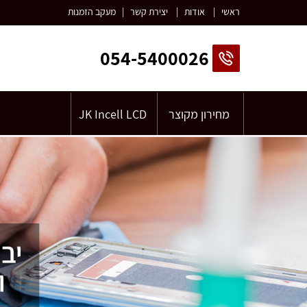
ראשי
|
אודות
|
יצירת קשר
|
מעקב הזמנות
054-5400026
מחירון מקוצר
JK Incell LCD