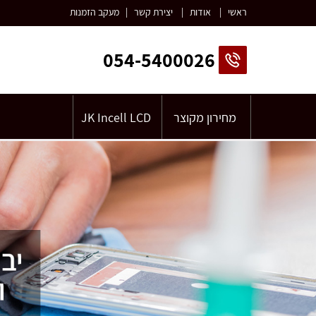
ראשי
|
אודות
|
יצירת קשר
|
מעקב הזמנות
054-5400026
מחירון מקוצר
JK Incell LCD