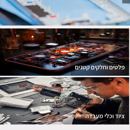
נג
פלטים וחלקים קטנים
ציוד וכלי מעבדה