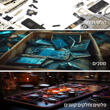
נג
חלקי חילוף
מסכים
פלטים וחלקים קטנים