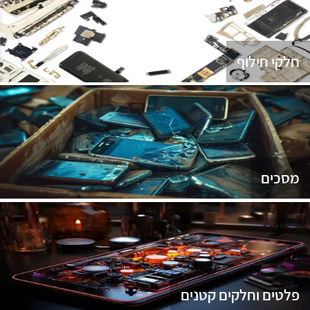
נג
חלקי חילוף
מסכים
פלטים וחלקים קטנים