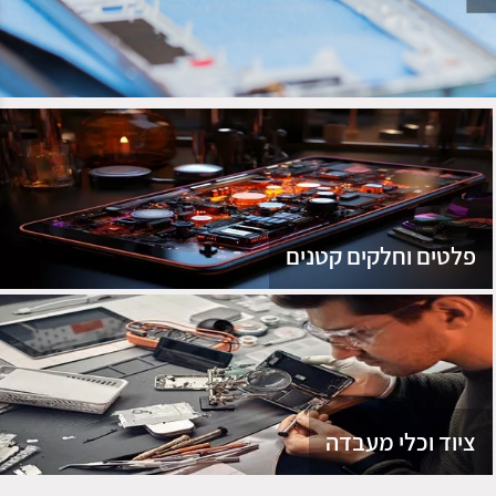
נג
פלטים וחלקים קטנים
ציוד וכלי מעבדה