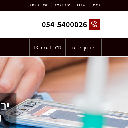
ראשי
|
אודות
|
יצירת קשר
|
מעקב הזמנות
054-5400026
מחירון מקוצר
JK Incell LCD