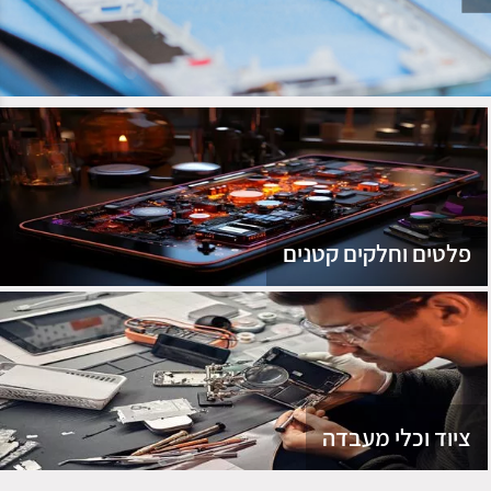
נג
פלטים וחלקים קטנים
ציוד וכלי מעבדה