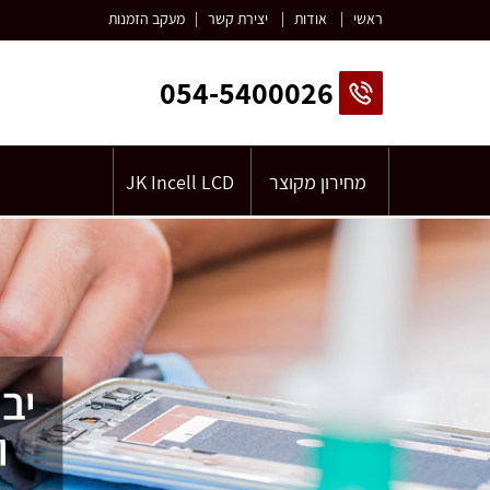
ראשי
|
אודות
|
יצירת קשר
|
מעקב הזמנות
054-5400026
מחירון מקוצר
JK Incell LCD