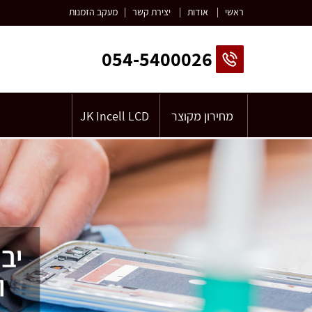
ראשי
|
אודות
|
יצירת קשר
|
מעקב הזמנות
054-5400026
מחירון מקוצר
JK Incell LCD