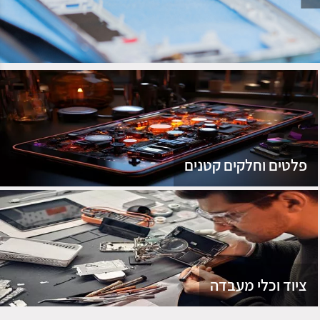
נג
פלטים וחלקים קטנים
ציוד וכלי מעבדה