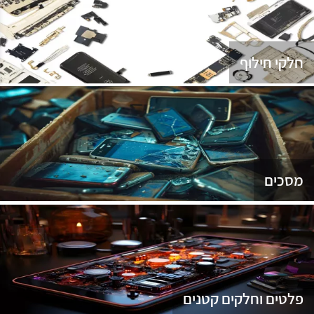
נג
חלקי חילוף
מסכים
פלטים וחלקים קטנים