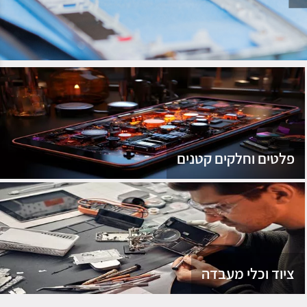
נג
פלטים וחלקים קטנים
ציוד וכלי מעבדה