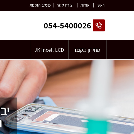
ראשי
|
אודות
|
יצירת קשר
|
מעקב הזמנות
054-5400026
מחירון מקוצר
JK Incell LCD