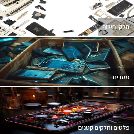
נג
חלקי חילוף
מסכים
פלטים וחלקים קטנים