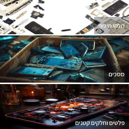
נג
חלקי חילוף
מסכים
פלטים וחלקים קטנים