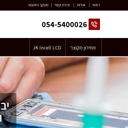
ראשי
|
אודות
|
יצירת קשר
|
מעקב הזמנות
054-5400026
מחירון מקוצר
JK Incell LCD