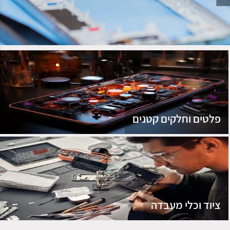
נג
פלטים וחלקים קטנים
ציוד וכלי מעבדה