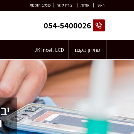
ראשי
|
אודות
|
יצירת קשר
|
מעקב הזמנות
054-5400026
מחירון מקוצר
JK Incell LCD