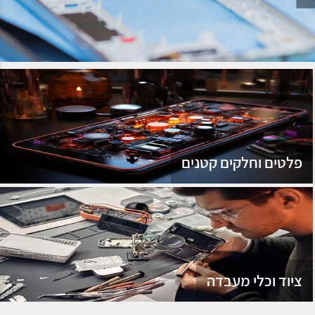
נג
פלטים וחלקים קטנים
ציוד וכלי מעבדה