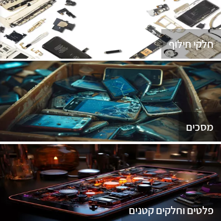
נג
חלקי חילוף
מסכים
פלטים וחלקים קטנים