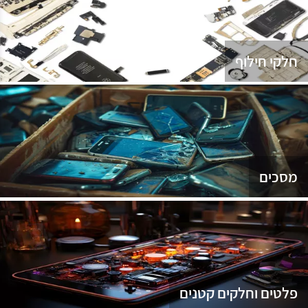
נג
חלקי חילוף
מסכים
פלטים וחלקים קטנים