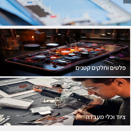
נג
פלטים וחלקים קטנים
ציוד וכלי מעבדה