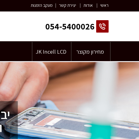
ראשי
|
אודות
|
יצירת קשר
|
מעקב הזמנות
054-5400026
מחירון מקוצר
JK Incell LCD