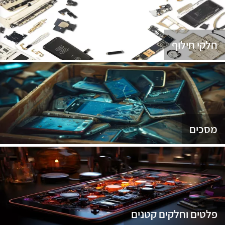
נג
חלקי חילוף
מסכים
פלטים וחלקים קטנים