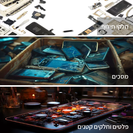
נג
חלקי חילוף
מסכים
פלטים וחלקים קטנים