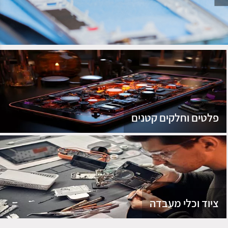
נג
פלטים וחלקים קטנים
ציוד וכלי מעבדה