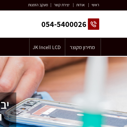
ראשי
|
אודות
|
יצירת קשר
|
מעקב הזמנות
054-5400026
מחירון מקוצר
JK Incell LCD