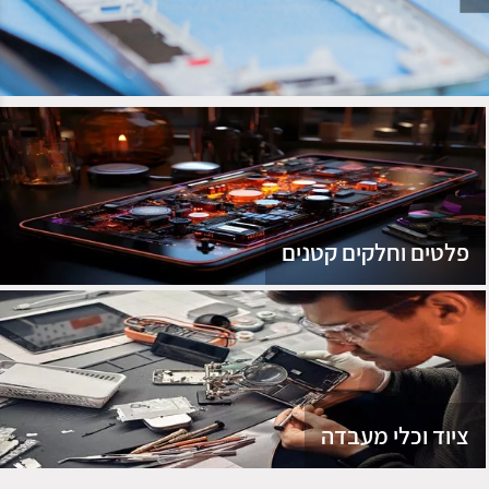
נג
פלטים וחלקים קטנים
ציוד וכלי מעבדה