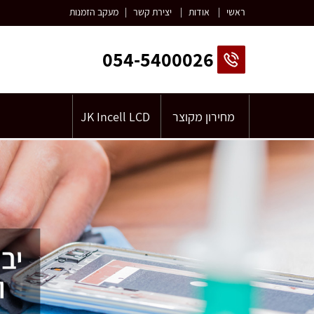
ראשי
|
אודות
|
יצירת קשר
|
מעקב הזמנות
054-5400026
מחירון מקוצר
JK Incell LCD