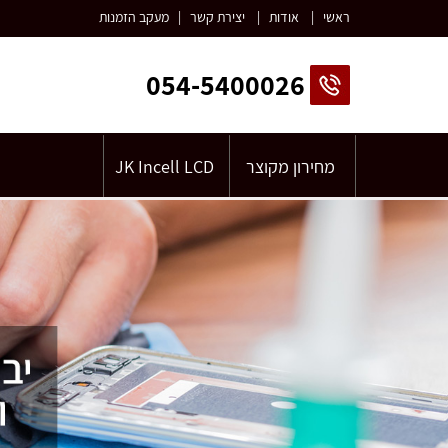
ראשי
|
אודות
|
יצירת קשר
|
מעקב הזמנות
054-5400026
מחירון מקוצר
JK Incell LCD