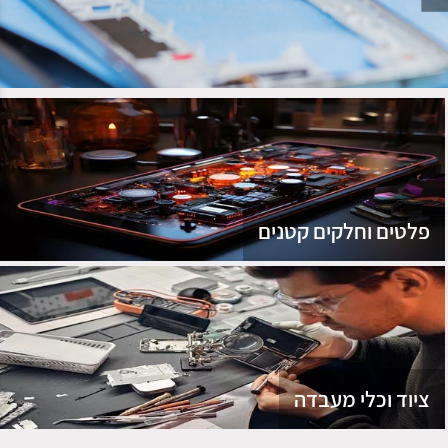
נג
פלטים וחלקים קטנים
ציוד וכלי מעבדה