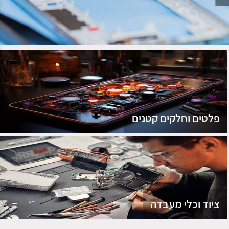
נג
פלטים וחלקים קטנים
ציוד וכלי מעבדה