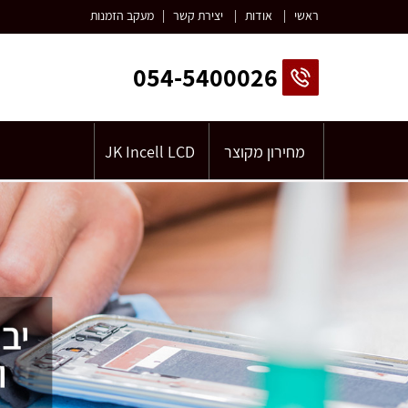
ראשי
|
אודות
|
יצירת קשר
|
מעקב הזמנות
054-5400026
מחירון מקוצר
JK Incell LCD