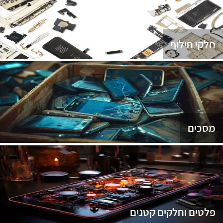
נג
חלקי חילוף
מסכים
פלטים וחלקים קטנים