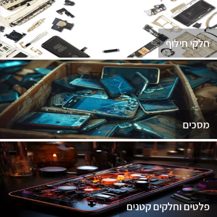
נג
חלקי חילוף
מסכים
פלטים וחלקים קטנים