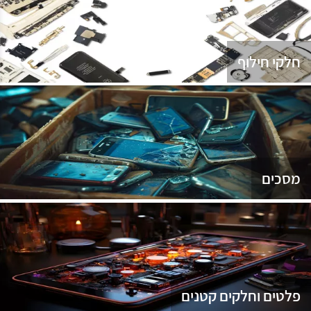
נג
חלקי חילוף
מסכים
פלטים וחלקים קטנים