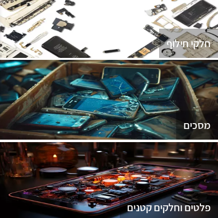
נג
חלקי חילוף
מסכים
פלטים וחלקים קטנים