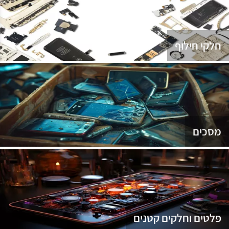
נג
חלקי חילוף
מסכים
פלטים וחלקים קטנים