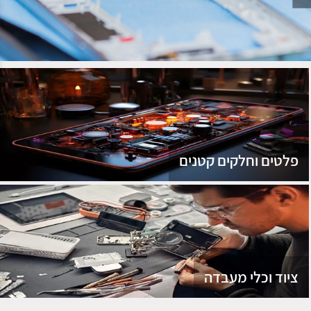
נג
פלטים וחלקים קטנים
ציוד וכלי מעבדה