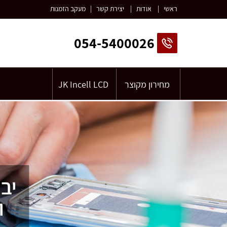
ראשי
|
אודות
|
יצירת קשר
|
מעקב הזמנות
054-5400026
מחירון מקוצר
JK Incell LCD