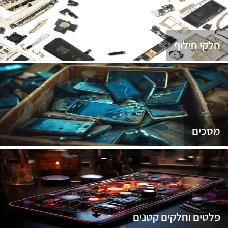
נג
חלקי חילוף
מסכים
פלטים וחלקים קטנים