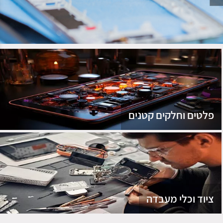
נג
פלטים וחלקים קטנים
ציוד וכלי מעבדה