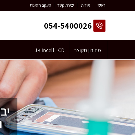
ראשי
|
אודות
|
יצירת קשר
|
מעקב הזמנות
054-5400026
מחירון מקוצר
JK Incell LCD