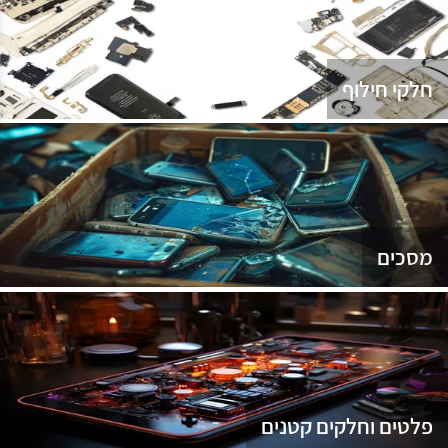
נג
חלקי חילוף
מסכים
פלטים וחלקים קטנים