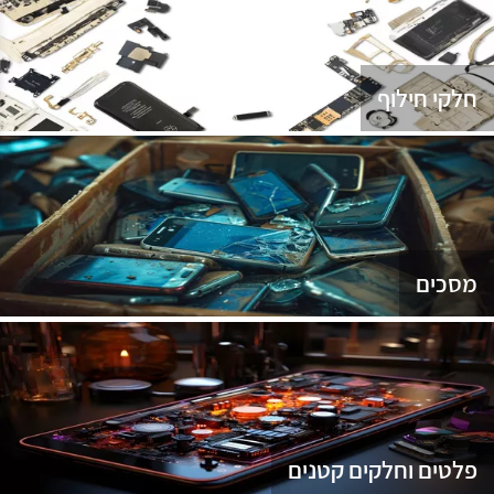
נג
חלקי חילוף
מסכים
פלטים וחלקים קטנים