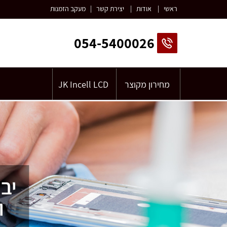
ראשי
|
אודות
|
יצירת קשר
|
מעקב הזמנות
054-5400026
מחירון מקוצר
JK Incell LCD