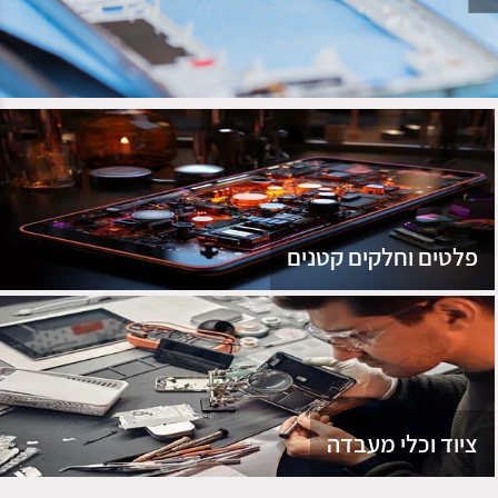
נג
פלטים וחלקים קטנים
ציוד וכלי מעבדה